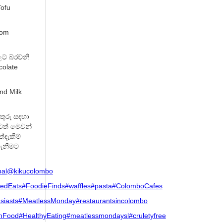
Tofu
oom
් බ්රව්නි
colate
nd Milk
තුරු සඳහා
බටත් මෙවන්
දැකීම්
ගැනීමට
bal
@kikucolombo
sedEats
#FoodieFinds
#waffles
#pasta
#ColomboCafes
siasts
#MeatlessMonday
#restaurantsincolombo
nFood
#HealthyEating
#meatlessmondaysl
#cruletyfree