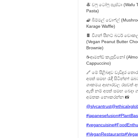
🍝 වෆු ටෝෆු පැස්ටා (Wafu 
Pasta)
🧇 බිම්මල් වොෆ්ල් (Mushr
Karage Waffle)
🍫 වීගන් පීනට් බටර් චොකලට
(Vegan Peanut Butter Cho
Brownie)
☕️ආමන්ඩ් කැපුචිනෝ (Almo
Cappuccino)
🔗 මේ පිළිබඳව වැඩිදුර තොර
අපත් සමඟ රැඳී සිටින්න! ඔ
ශාකමය ආහාරවල රසවත් අත්
ඇති නම් අපත් සමඟ බෙදා 
අමතක නොකරන්න 📸
@slycantrust
@ethicalxglo
#japanesefusion
#PlantBa
#vegancuisine
#FoodEnthu
#VeganRestaurants
#Vega