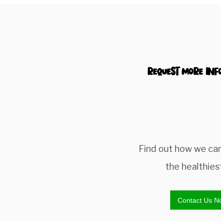
Request more inf
Find out how we ca
the healthies
Contact Us N