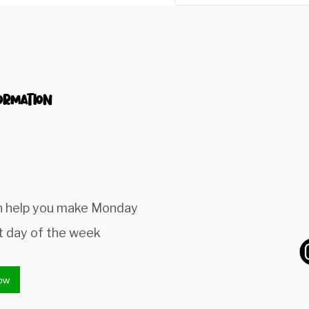
ormation
n help you make Monday
t day of the week
ow