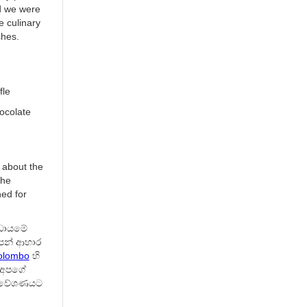
 we were
e culinary
shes.
fle
ocolate
e about the
the
ned for
්ඩායමේ
පන් ආහාර
olombo
හි
ර අපගේ
 ගවේශණයට