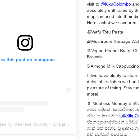
visit to
@KikuColombo
and
absolutely enthralled by th
magic infused into their di
Here’s what we savoured:
🍝Wafu Tofu Pasta
🧇Mushroom Karaage Waf
🍫Vegan Peanut Butter Ch
Brownie
ew this post on Instagram
☕️Almond Milk Cappuccino
👇🏼we have plenty to shar
delectable dishes we had 
pleasure of trying. Stay tu
more!
🍢 Meatless Monday කණ
මෙම සතියේ රස චාරිකාව ජ
ප්රිය කරන ඔබටයි,
@KikuC
ජපන් සූපශාස්ත්රයන් මෙව
A post shared by Meatless Monday - Sri Lanka (@meatlessmondaysl)
ශාක මත පදනම් වූ ආහාර
එක් වන්නේ මෙසේ ය.