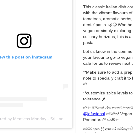
This classic Italian dish co
with the vibrant flavours o
tomatoes, aromatic herbs, 
dente’ pasta. 🌿🤤 Whether
vegan or simply exploring
culinary horizons, this is a
pasta.
Let us know in the comme
ew this post on Instagram
your favourite go-to vegan-
cafe for us to review next 👇
**Make sure to add a prep
note to specially craft it t
🌱
**customize spice levels to
tolerance 🌶️
🌱✨ ඔබගේ රස නහර පිනව
@lafusionsl
වෙතින් Vegan
A post shared by Meatless Monday - Sri Lanka (@meatlessmondaysl)
Pomodoro** 🍅🍝✨
මෙම ඉතාලි ආහාර වේලෙහි 