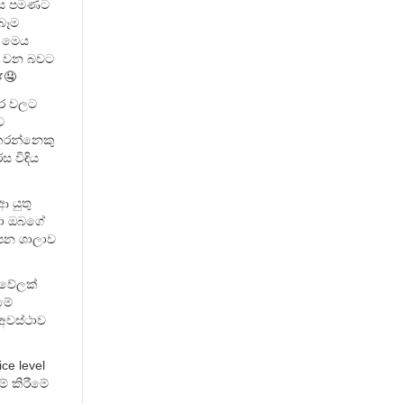
රස පමණට
ැබෑම
ට මෙය
් වන බවට
🤤
ාර වලට
ව
කරන්නෙකු
ස විඳිය
 යුතු
හා ඔබගේ
ආපන ශාලාව
 වේලක්
මේ
අවස්ථාව
ce level
 කිරීමේ