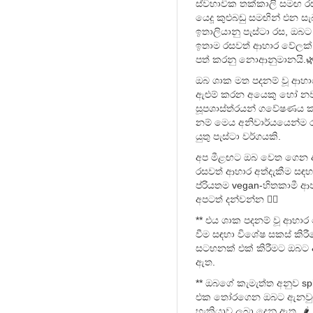
ස්වභාවික තක්කාලි සමඟ 
යෙදූ කුළුබඩු සමඟින් එන ස
ඉතාලියානු පැස්ටා රස, ඔබ
ඉතාම රසවත් ආහාර වේලක
පත් කරනු නොආනුමානයි.
ඔබ ශාක මත පදනම් වූ ආහ
ඇළුම් කරන අයෙකු හෝ න
සූපශාස්ත්රයන් ගවේෂණය 
නම් මෙය අනිවාර්යයෙන්ම ර
යුතු පැස්ටා වර්ගයකි.
අප මීළඟට ඔබ වෙත ගෙන ආ
රසවත් ආහාර අත්දැකීම සඳ
ප්රියතම vegan-හිතකාමී 
අපටත් දන්වන්න 👇🏼
** එය ශාක පදනම් වූ ආහාර
වීම සඳහා විශේෂ සකස් කිරී
සටහනක් එක් කිරීමට ඔබට 
ඇත.
** ඔබගේ කැමැත්ත අනුව spi
එක තෝරගෙන ඔබට ඇනවුම්
හැකියාව ලබා දෙනු ඇත. 🌶️