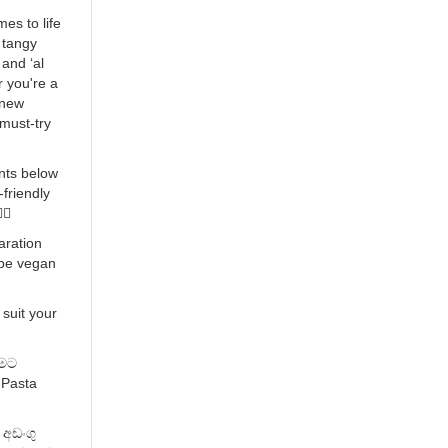
mes to life
f tangy
and ‘al
 you're a
 new
 must-try
nts below
friendly
🏼
aration
o be vegan
 suit your
ීමට
 Pasta
අඩංගු