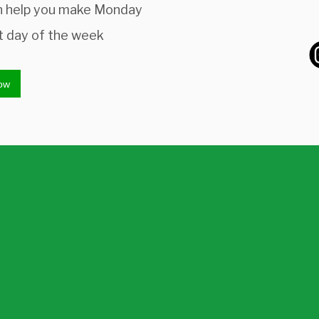
n help you make Monday
t day of the week
ow