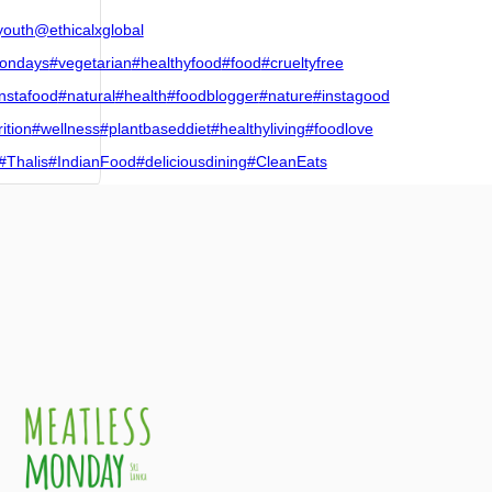
youth
@ethicalxglobal
ondays
#vegetarian
#healthyfood
#food
#crueltyfree
nstafood
#natural
#health
#foodblogger
#nature
#instagood
ition
#wellness
#plantbaseddiet
#healthyliving
#foodlove
#Thalis
#IndianFood
#deliciousdining
#CleanEats