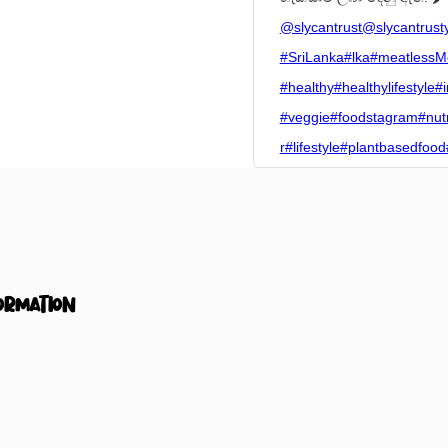
@slycantrust
@slycantrust
#SriLanka
#lka
#meatlessM
#healthy
#healthylifestyle
#i
#veggie
#foodstagram
#nutr
r
#lifestyle
#plantbasedfood
ormation