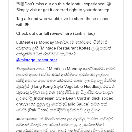
👋🏼Don't miss out on this delightful experience! 🤤
Simply visit or get it ordered right to your doorstep.
Tag a friend who would love to share these dishes
with 🍽️
Check out our full review here (Link in bio)
👇🏼Meatless Monday කණ්ඩායම කෝට්ටේ මින්ටාජ්
අවන්හලෙහි (Mintage Restaurant Kotte) ලැබූ රසවත්
අත්දැකීම ඔබත් රසවිඳීමට කැමතිද?
@mintage_restaurant
🍲පසුගියදා අපගේ Meatless Monday කණ්ඩායමට තවත්
රසවත් ආහාර චාරිකාවක් අත්විඳීමට අවස්තාව ලැබුනා.
එහීදී අපහට හොංකොං ක්රමයට සාදන ලද එළවලු මිශ්රිත
නූඩ්ල්ස් (Hong Kong Style Vegetable Noodles), රසවත්
කුළුබඩු වලින් සාදාගත් ඉන්දුනීසියානු විලාසිතාවට සාදන
ලද ටෝෆු(Indonesian Style Bean Curd in thick spiced
gravy) සහ සුදුළූණු සෝස් (Garlic Sauce) සමග පක්
චෝයි (Pak Choy) රසවිඳීමට අවස්ථාව උදා වුණා.
🍛හොංකොං ක්රමයට සාදන ලද එළවලු මිශ්රිත නූඩ්ල්ස්
වෙනත් ඕනෑම ආහාරයක් සමඟද යුගල කරගනිමින්
ආහාරයට ගතහැකි වන අතර, ඉන්දුනීසියානු විලාසිතාවේ