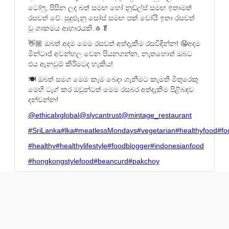
ටෝෆු, පිසින ලද බත් සමඟ හෝ නූඩ්ල්ස් සමඟ ඉතාමත්
රසවත් වේ. සුදුළූනු සෝස් සමඟ පක් චෝයි ඉතා රසවත්
වූ ශාකමය ආහාරයකි.🧄🥬
👋🏼 ඔබත් අදම මෙම රසවත් අත්දැකීම රසවිඳින්න! 🤤අදම
මින්ටාජ් අවන්හල වෙන පියනගන්න, නැතහොත් ඔබට
එය ඇනවුම් කිරීමටද හැකිය!
🍽️ ඔබත් සමග මෙම කෑම බෙදා ගැනීමට කැමති මිතුරෙකු
මෙහි ටැග් කර ඔවුන්ටත් මෙම රසබර අත්දැකීම පිළිබඳව
දන්වන්න!
@ethicalxglobal
@slycantrust
@mintage_restaurant
#SriLanka
#lka
#meatlessMondays
#vegetarian
#healthyfood
#fo
#healthy
#healthylifestyle
#foodblogger
#indonesianfood
#hongkongstylefood
#beancurd
#pakchoy