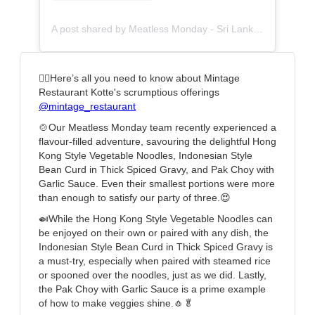
A post shared by Meatless Monday - Sri Lanka (@meatlessmondaysl)
👇🏼Here’s all you need to know about Mintage
Restaurant Kotte's scrumptious offerings
@mintage_restaurant
🍲Our Meatless Monday team recently experienced a
flavour-filled adventure, savouring the delightful Hong
Kong Style Vegetable Noodles, Indonesian Style
Bean Curd in Thick Spiced Gravy, and Pak Choy with
Garlic Sauce. Even their smallest portions were more
than enough to satisfy our party of three.😍
🍛While the Hong Kong Style Vegetable Noodles can
be enjoyed on their own or paired with any dish, the
Indonesian Style Bean Curd in Thick Spiced Gravy is
a must-try, especially when paired with steamed rice
or spooned over the noodles, just as we did. Lastly,
the Pak Choy with Garlic Sauce is a prime example
of how to make veggies shine.🧄🥬