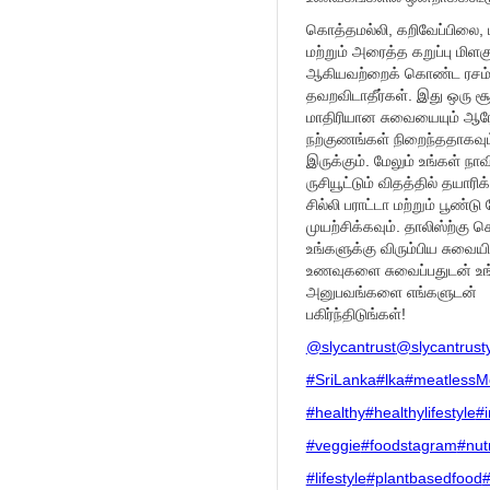
கொத்தமல்லி, கறிவேப்பிலை, ப
மற்றும் அரைத்த கறுப்பு மிளக
ஆகியவற்றைக் கொண்ட ரசம்
தவறவிடாதீர்கள். இது ஒரு சூ
மாதிரியான சுவையையும் ஆர
நற்குணங்கள் நிறைந்ததாகவும
இருக்கும். மேலும் உங்கள் நாவ
ருசியூட்டும் விதத்தில் தயாரிக
சில்லி பராட்டா மற்றும் பூண
முயற்சிக்கவும். தாலிஸ்ற்கு ச
உங்களுக்கு விரும்பிய சுவைய
உணவுகளை சுவைப்பதுடன் உங
அனுபவங்களை எங்களுடன்
பகிர்ந்திடுங்கள்!
@slycantrust
@slycantrust
#SriLanka
#lka
#meatlessM
#healthy
#healthylifestyle
#i
#veggie
#foodstagram
#nutr
#lifestyle
#plantbasedfood
#