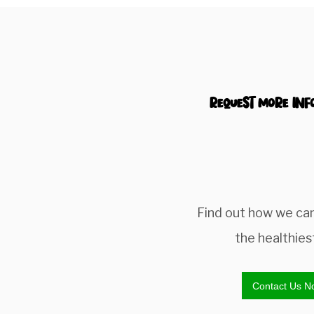
Request more inf
Find out how we ca
the healthies
Contact Us N