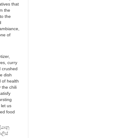
atives that
om the
to the
d
 ambiance,
one of
izer,
es, curry
d crushed
ke dish
l of health
 the chili
atisfy
ursting
 let us
sed food
යානු
ලිස්