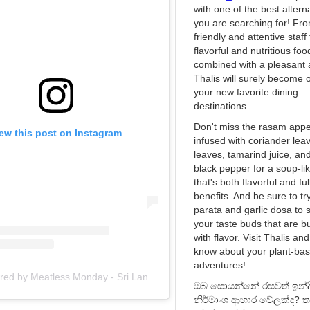
with one of the best altern
you are searching for! Fr
friendly and attentive staff 
flavorful and nutritious foo
combined with a pleasant
Thalis will surely become 
your new favorite dining
destinations.
Don't miss the rasam appet
ew this post on Instagram
infused with coriander leav
leaves, tamarind juice, an
black pepper for a soup-li
that's both flavorful and ful
benefits. And be sure to try
parata and garlic dosa to s
your taste buds that are b
with flavor. Visit Thalis and
know about your plant-ba
adventures!
A post shared by Meatless Monday - Sri Lanka (@meatlessmondaysl)
ඔබ සොයන්නේ රසවත් ඉන්දි
නිර්මාංශ ආහාර වේලක්ද? තා