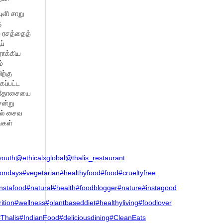
ுளி சாறு
ு
 ரசத்தைத்
ப்
ோக்கிய
்
ிற்கு
்கப்பட்ட
்டு தோசையை
ென்று
ில் சைவ
்கள்
youth
@ethicalxglobal
@thalis_restaurant
ondays
#vegetarian
#healthyfood
#food
#crueltyfree
nstafood
#natural
#health
#foodblogger
#nature
#instagood
ition
#wellness
#plantbaseddiet
#healthyliving
#foodlover
Thalis
#IndianFood
#deliciousdining
#CleanEats