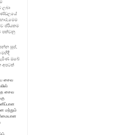
ම
ට ලබා
 මණ්ඩලයේ
ආහාර,මෙම
 ප්රියතම
පත්වනු
්න සුප්,
ෙහිදී
පැමිණ ඔබේ
න අපටත්
ிய சைவ
லிஸ்
ந்த சைவ
கு
வனிப்பான
ன மற்றும்
னிமையான
க
ம்.