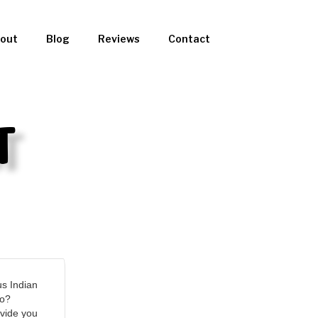
out
Blog
Reviews
Contact
t
us Indian
bo?
ovide you