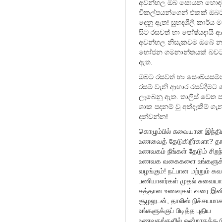
අවන්හල ඔබ සොයන හොඳ
විකල්පයන්ගෙන් එකක් ඔබ
දෙනු ඇත! සුහදශීලී කාර්ය
සිට රසවත් හා පෝෂ්යදායී 
අවන්හල නිසැකවම ඔබේ නව
භෝජන ගමනාන්තයක් බවට 
ඇත.
ඔබට රසවත් හා සෞඛ්යසම්පන
රසම් වැනි ආහාර රසවිදීමට ම
ලැබෙනු ඇත. තාලිස් වෙත 
ශාක පදනම් වූ අත්දැකීම් ගැ
දන්වන්න!
கொழும்பில் சுவையான இந்த
உணவைத் தேடுகிறீர்களா? தா
உணவகம் நீங்கள் தேடும் சிற
உணவக வகைகளை உங்களுக்
வழங்கும்! நட்பான மற்றும் க
பணியாளர்கள் முதல் சுவையா
சத்தான உணவுகள் வரை இ
சூழலுடன், தாலிஸ் நிச்சயமா
உங்களுக்குப் பிடித்த புதிய
உணவகங்களில் ஒன்றாகக்கூடு